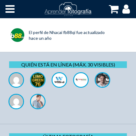
Inicio
Cursos OnLine
El perfil de
Nhacai fb88qi
fue actualizado
hace un año
QUIÉN ESTÁ EN LÍNEA (MÁX. 30 VISIBLES)