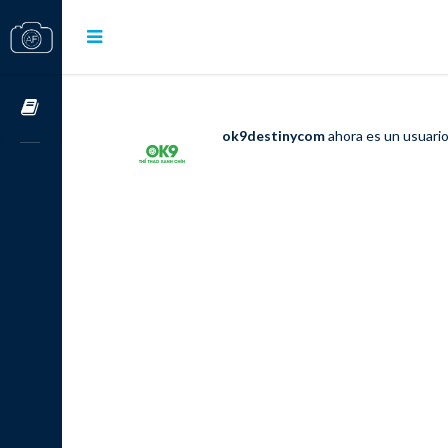
Cursos OnLine
ok9destinycom
ahora es un usuari