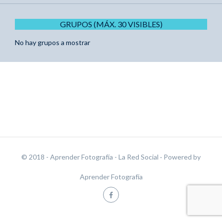
GRUPOS (MÁX. 30 VISIBLES)
No hay grupos a mostrar
© 2018 - Aprender Fotografía - La Red Social
· Powered by
Aprender Fotografía