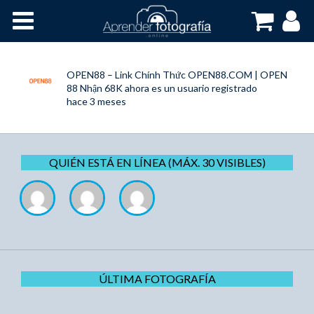
Inicio
Cursos OnLine
OPEN88 – Link Chính Thức OPEN88.COM | OPEN
88 Nhận 68K
ahora es un usuario registrado
hace 3 meses
QUIÉN ESTÁ EN LÍNEA (MÁX. 30 VISIBLES)
ÚLTIMA FOTOGRAFÍA