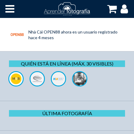
Inicio
Cursos OnLine
Nhà Cái OPEN88
ahora es un usuario registrado
hace 4 meses
QUIÉN ESTÁ EN LÍNEA (MÁX. 30 VISIBLES)
ÚLTIMA FOTOGRAFÍA