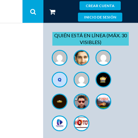
CREAR CUENTA
INICIO DE SESIÓN
QUIÉN ESTÁ EN LÍNEA (MÁX. 30
VISIBLES)