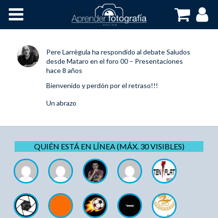
Inicio
Cursos OnLine
Pere Larrègula
ha respondido al debate
Saludos
desde Mataro
en el foro
00 – Presentaciones
hace 8 años
Bienvenido y perdón por el retraso!!!
Un abrazo
QUIÉN ESTÁ EN LÍNEA (MÁX. 30 VISIBLES)