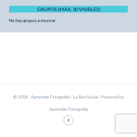
GRUPOS (MÁX. 30 VISIBLES)
No hay grupos a mostrar
© 2018 - Aprender Fotografía - La Red Social
· Powered by
Aprender Fotografía