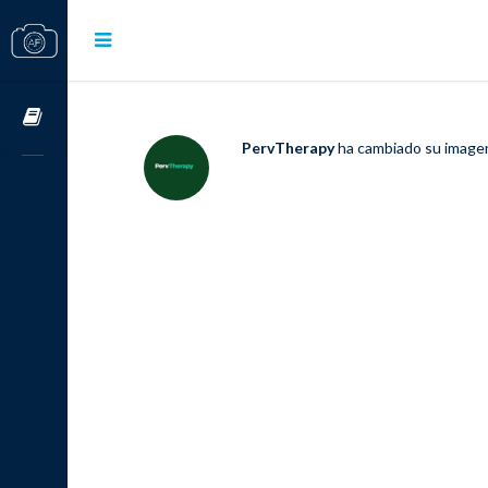
Cursos OnLine
PervTherapy
ha cambiado su imagen