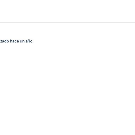
izado
hace un año