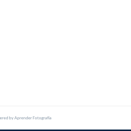
ered by
Aprender Fotografía