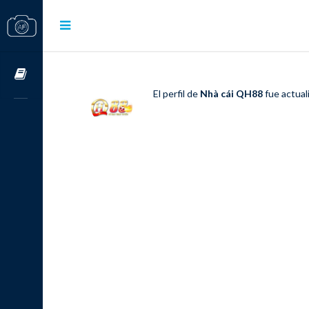
Cursos OnLine
El perfil de
Nhà cái QH88
fue actual