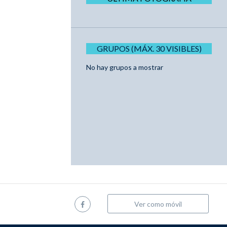
GRUPOS (MÁX. 30 VISIBLES)
No hay grupos a mostrar