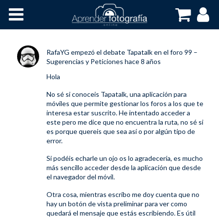
Inicio
Cursos OnLine
RafaYG
empezó el debate
Tapatalk
en el foro
99 –
Sugerencias y Peticiones
hace 8 años
Hola
No sé si conoceis
Tapatalk
, una aplicación para
móviles que permite gestionar los foros a los que te
interesa estar suscrito. He intentado acceder a
este pero me dice que no encuentra la ruta, no sé si
es porque quereis que sea así o por algún tipo de
error.
Si podéis echarle un ojo os lo agradecería, es mucho
más sencillo acceder desde la aplicación que desde
el navegador del móvil.
Otra cosa, mientras escribo me doy cuenta que no
hay un botón de vista preliminar para ver como
quedará el mensaje que estás escribiendo. Es útil