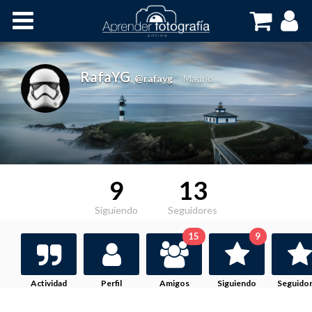
Inicio
Cursos OnLine
RafaYG
,
@rafayg
Madrid
9
13
Siguiendo
Seguidores
15
9
Actividad
Perfil
Amigos
Siguiendo
Seguido