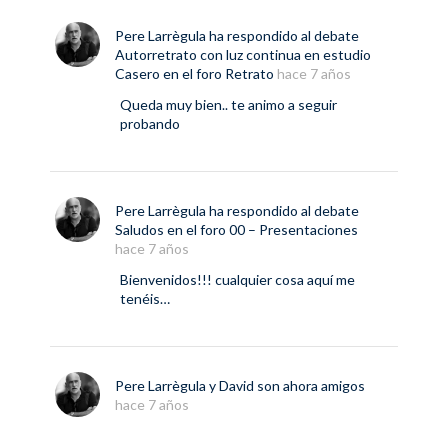
Pere Larrègula
ha respondido al debate
Autorretrato con luz continua en estudio
Casero
en el foro
Retrato
hace 7 años
Queda muy bien.. te animo a seguir
probando
Pere Larrègula
ha respondido al debate
Saludos
en el foro
00 – Presentaciones
hace 7 años
Bienvenidos!!! cualquier cosa aquí me
tenéis…
Pere Larrègula
y
David
son ahora amigos
hace 7 años