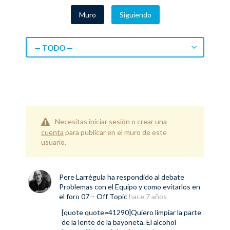
Muro
Siguiendo
— TODO —
Necesitas
iniciar sesión
o
crear una
cuenta
para publicar en el muro de este
usuario.
Pere Larrègula
ha respondido al debate
Problemas con el Equipo y como evitarlos
en
el foro
07 – Off Topic
hace 7 años
[quote quote=41290]Quiero limpiar la parte
de la lente de la bayoneta. El alcohol