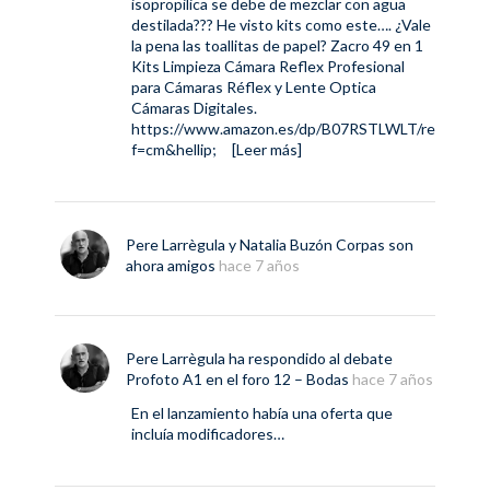
isopropilica se debe de mezclar con agua
destilada??? He visto kits como este…. ¿Vale
la pena las toallitas de papel? Zacro 49 en 1
Kits Limpieza Cámara Reflex Profesional
para Cámaras Réflex y Lente Optica
Cámaras Digitales.
https://www.amazon.es/dp/B07RSTLWLT/re
f=cm&hellip
;
[Leer más]
Pere Larrègula
y
Natalia Buzón Corpas
son
ahora amigos
hace 7 años
Pere Larrègula
ha respondido al debate
Profoto A1
en el foro
12 – Bodas
hace 7 años
En el lanzamiento había una oferta que
incluía modificadores…