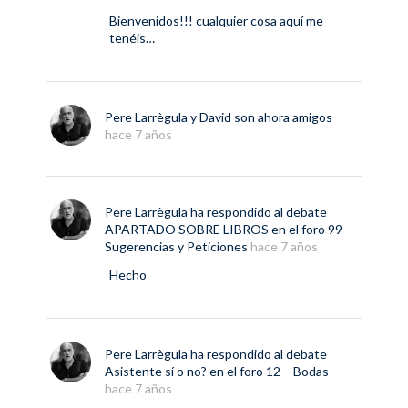
Bienvenidos!!! cualquier cosa aquí me
tenéis…
Pere Larrègula
y
David
son ahora amigos
hace 7 años
Pere Larrègula
ha respondido al debate
APARTADO SOBRE LIBROS
en el foro
99 –
Sugerencias y Peticiones
hace 7 años
Hecho
Pere Larrègula
ha respondido al debate
Asistente sí o no?
en el foro
12 – Bodas
hace 7 años