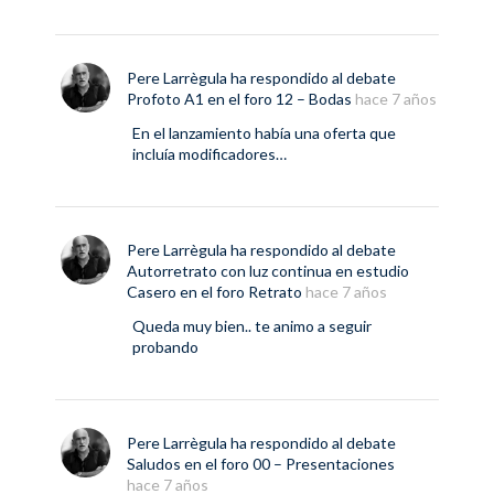
Pere Larrègula
ha respondido al debate
Profoto A1
en el foro
12 – Bodas
hace 7 años
En el lanzamiento había una oferta que
incluía modificadores…
Pere Larrègula
ha respondido al debate
Autorretrato con luz continua en estudio
Casero
en el foro
Retrato
hace 7 años
Queda muy bien.. te animo a seguir
probando
Pere Larrègula
ha respondido al debate
Saludos
en el foro
00 – Presentaciones
hace 7 años