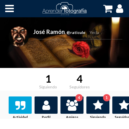
Inicio
Cursos OnLine
José Ramón
,
@raticule
Yecla
1
4
Siguiendo
Seguidores
4
1
Actividad
Perfil
Amigos
Siguiendo
Seguido