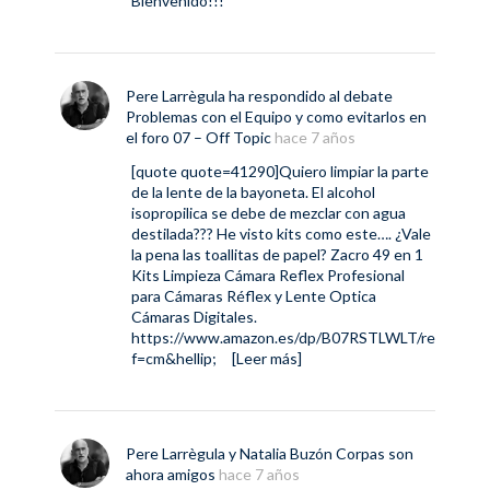
Bienvenido!!!
Pere Larrègula
ha respondido al debate
Problemas con el Equipo y como evitarlos
en
el foro
07 – Off Topic
hace 7 años
[quote quote=41290]Quiero limpiar la parte
de la lente de la bayoneta. El alcohol
isopropilica se debe de mezclar con agua
destilada??? He visto kits como este…. ¿Vale
la pena las toallitas de papel? Zacro 49 en 1
Kits Limpieza Cámara Reflex Profesional
para Cámaras Réflex y Lente Optica
Cámaras Digitales.
https://www.amazon.es/dp/B07RSTLWLT/re
f=cm&hellip
;
[Leer más]
Pere Larrègula
y
Natalia Buzón Corpas
son
ahora amigos
hace 7 años