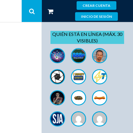
CREAR CUENTA
INICIO DE SESIÓN
QUIÉN ESTÁ EN LÍNEA (MÁX. 30
VISIBLES)