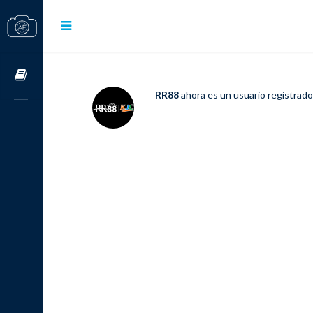
Cursos OnLine
RR88
ahora es un usuario registrad