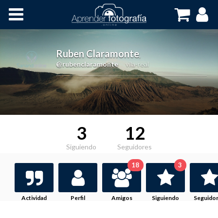
Inicio
Cursos OnLine
Ruben Claramonte
,
@rubenclaramonte
vila-real
3
12
Siguiendo
Seguidores
18
3
Actividad
Perfil
Amigos
Siguiendo
Seguido