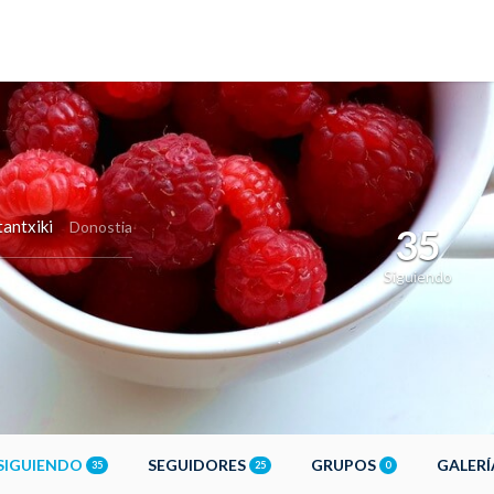
antxiki
Donostia
35
Siguiendo
SIGUIENDO
SEGUIDORES
GRUPOS
GALER
35
25
0