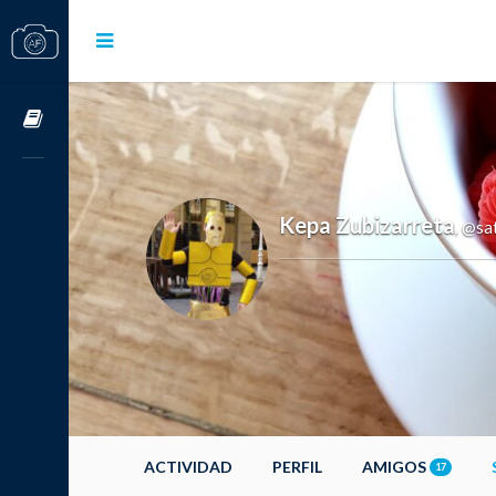
Cursos OnLine
Kepa Zubizarreta
@sat
,
ACTIVIDAD
PERFIL
AMIGOS
17