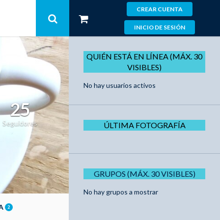
CREAR CUENTA
INICIO DE SESIÓN
QUIÉN ESTÁ EN LÍNEA (MÁX. 30
VISIBLES)
No hay usuarios activos
25
Seguidores
ÚLTIMA FOTOGRAFÍA
GRUPOS (MÁX. 30 VISIBLES)
No hay grupos a mostrar
ÍA
2