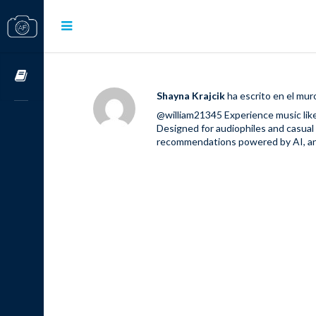
Cursos OnLine
Shayna Krajcik
ha escrito en el mu
@william21345
Experience music lik
Designed for audiophiles and casual l
recommendations powered by AI, and