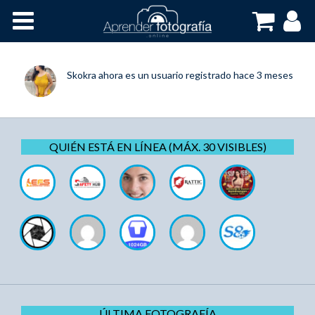
Inicio
Cursos OnLine
Skokra
ahora es un usuario registrado
hace 3 meses
QUIÉN ESTÁ EN LÍNEA (MÁX. 30 VISIBLES)
ÚLTIMA FOTOGRAFÍA