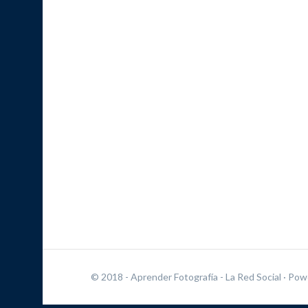
© 2018 - Aprender Fotografía - La Red Social
· Pow