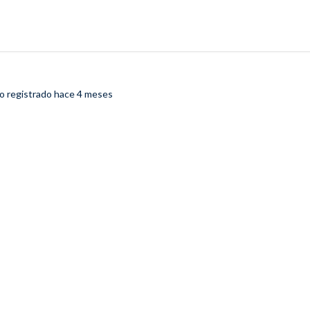
o registrado
hace 4 meses