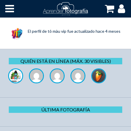
Inicio
Cursos OnLine
El perfil de
tô màu vip
fue actualizado
hace 4 meses
QUIÉN ESTÁ EN LÍNEA (MÁX. 30 VISIBLES)
ÚLTIMA FOTOGRAFÍA