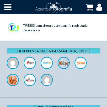
Inicio
Cursos OnLine
TP8883 com
ahora es un usuario registrado
hace 2 años
QUIÉN ESTÁ EN LÍNEA (MÁX. 30 VISIBLES)