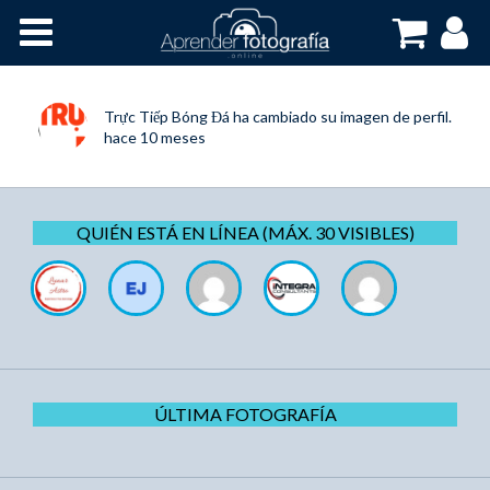
Inicio
Cursos OnLine
Trực Tiếp Bóng Đá
ha cambiado su imagen de perfil.
hace 10 meses
QUIÉN ESTÁ EN LÍNEA (MÁX. 30 VISIBLES)
ÚLTIMA FOTOGRAFÍA