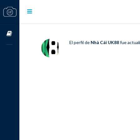
Cursos OnLine
El perfil de
Nhà Cái UK88
fue actual