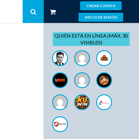
CREAR CUENTA
INICIO DE SESIÓN
QUIÉN ESTÁ EN LÍNEA (MÁX. 30
VISIBLES)