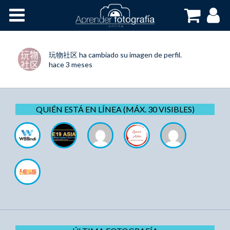
Inicio
Cursos OnLine
玩物社区
ha cambiado su imagen de perfil.
hace 3 meses
QUIÉN ESTÁ EN LÍNEA (MÁX. 30 VISIBLES)