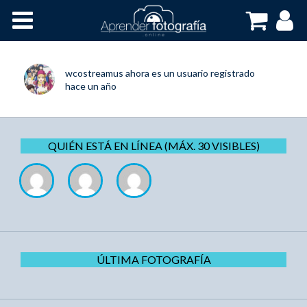
Inicio
Cursos OnLine
wcostreamus
ahora es un usuario registrado
hace un año
QUIÉN ESTÁ EN LÍNEA (MÁX. 30 VISIBLES)
ÚLTIMA FOTOGRAFÍA