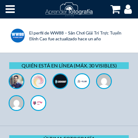
Inicio
Cursos OnLine
El perfil de
WW88 – Sân Chơi Giải Trí Trực Tuyến
Đỉnh Cao
fue actualizado
hace un año
QUIÉN ESTÁ EN LÍNEA (MÁX. 30 VISIBLES)