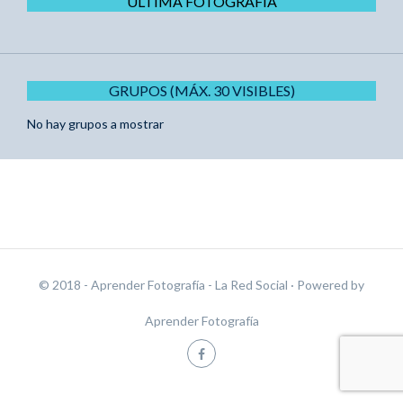
ÚLTIMA FOTOGRAFÍA
GRUPOS (MÁX. 30 VISIBLES)
No hay grupos a mostrar
© 2018 - Aprender Fotografía - La Red Social
· Powered by
Aprender Fotografía