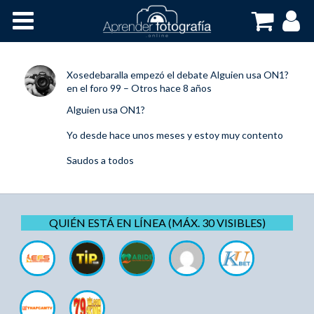
Inicio
Cursos OnLine
Xosedebaralla
empezó el debate
Alguien usa ON1?
en el foro
99 – Otros
hace 8 años
Alguien usa ON1?
Yo desde hace unos meses y estoy muy contento
Saudos a todos
QUIÉN ESTÁ EN LÍNEA (MÁX. 30 VISIBLES)