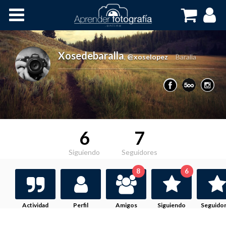
Inicio
Cursos OnLine
Xosedebaralla
,
@xoselopez
Baralla
6
7
Siguiendo
Seguidores
8
6
Actividad
Perfil
Amigos
Siguiendo
Seguido