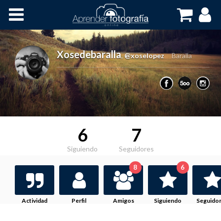
Inicio
Cursos OnLine
Xosedebaralla
,
@xoselopez
Baralla
6
7
Siguiendo
Seguidores
8
6
Actividad
Perfil
Amigos
Siguiendo
Seguido