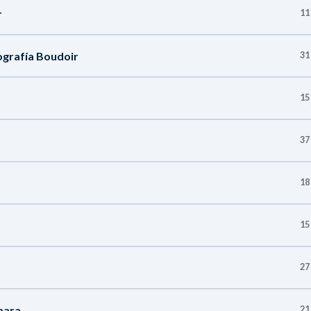
r
11
ografía Boudoir
31
15
37
18
15
27
mara
21