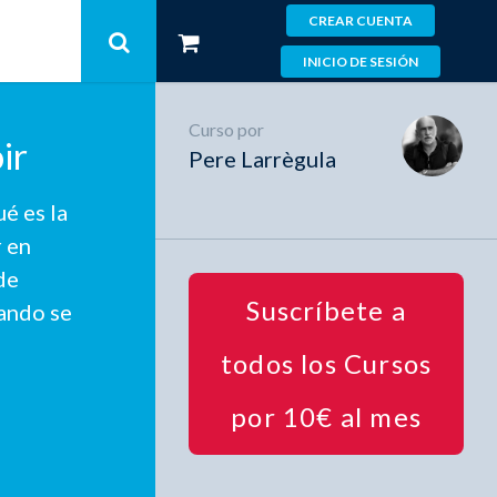
CREAR CUENTA
INICIO DE SESIÓN
Curso por
ir
Pere Larrègula
é es la
r en
de
Suscríbete a
ando se
todos los Cursos
por 10€ al mes