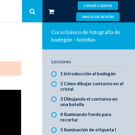
CREAR CUENTA
INICIO DE SESIÓN
Curso básico de fotografía de
bodegón – botellas
Lecciones
1 Introducción al bodegón
2 Cómo dibujar contorno en el
cristal
3 Dibujando el contorno en
una botella
4 Iluminando fondo para
recortar
5 Iluminación de etiqueta I