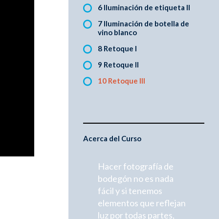
6 Iluminación de etiqueta II
7 Iluminación de botella de
vino blanco
8 Retoque I
9 Retoque II
10 Retoque III
Acerca del Curso
Hacer fotografía de
bodegón no es nada
fácil y si tenemos
elementos que reflejan
luz por todas partes,