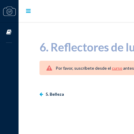
Cursos OnLine
6. Reflectores de l
Por favor, suscribete desde el
curso
antes
5. Belleza