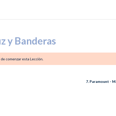
uz y Banderas
 de comenzar esta Lección.
7. Paramount - 