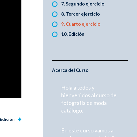
7. Segundo ejercicio
8. Tercer ejercicio
9. Cuarto ejercicio
10. Edición
Acerca del Curso
Hola a todos y
bienvenidos al curso de
fotografía de moda
catálogo.
 Edición
En este curso vamos a