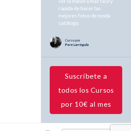
ver la manera más fácil y
rápida de hacer las
mejores fotos de moda
catálogo.
Curso por
Pere Larrègula
Suscríbete a
todos los Cursos
por 10€ al mes