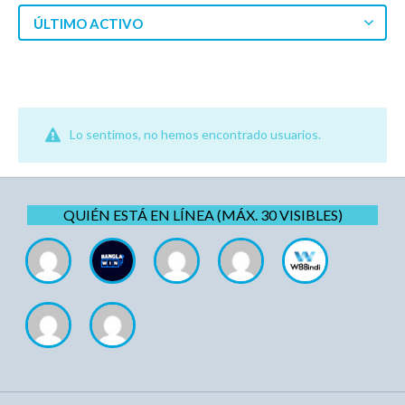
ÚLTIMO ACTIVO
Lo sentimos, no hemos encontrado usuarios.
QUIÉN ESTÁ EN LÍNEA (MÁX. 30 VISIBLES)