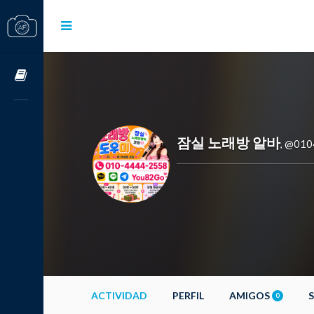
Cursos OnLine
잠실 노래방 알바
@010
,
ACTIVIDAD
PERFIL
AMIGOS
0