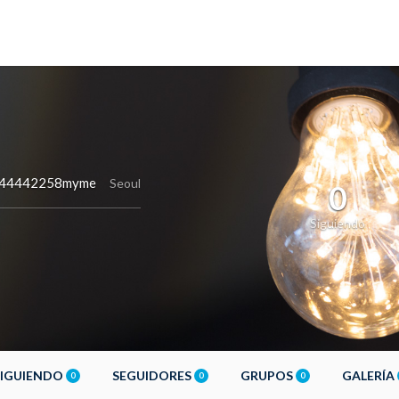
44442258myme
Seoul
0
Siguiendo
SIGUIENDO
SEGUIDORES
GRUPOS
GALERÍA
0
0
0