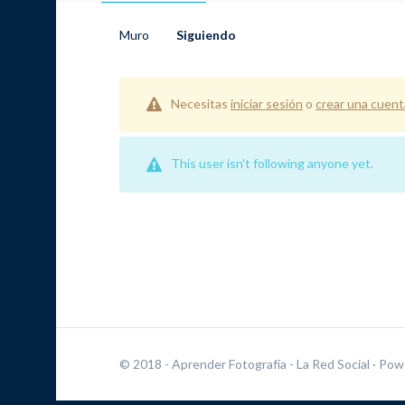
Muro
Siguiendo
Necesitas
iniciar sesión
o
crear una cuent
This user isn't following anyone yet.
© 2018 - Aprender Fotografía - La Red Social
· Pow