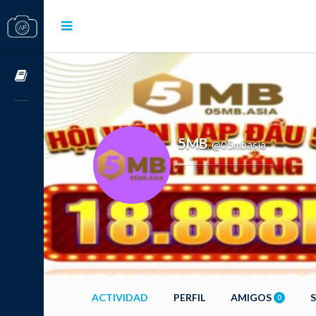
Cursos OnLine
5MB
@05mbasia
,
ACTIVIDAD
PERFIL
AMIGOS
0