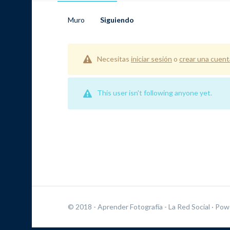
Muro
Siguiendo
Necesitas
iniciar sesión
o
crear una cuent
This user isn't following anyone yet.
© 2018 - Aprender Fotografía - La Red Social
· Pow