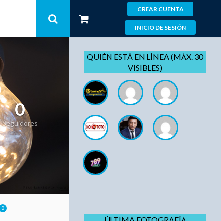
CREAR CUENTA
INICIO DE SESIÓN
QUIÉN ESTÁ EN LÍNEA (MÁX. 30
VISIBLES)
0
Seguidores
0
ÚLTIMA FOTOGRAFÍA