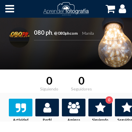
Inicio
Cursos OnLine
080 ph
,
@080phcom
Manila
0
0
Siguiendo
Seguidores
0
Actividad
Perfil
Amigos
Siguiendo
Seguido