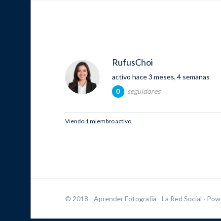
RufusChoi
activo hace 3 meses, 4 semanas
seguidores
0
Viendo 1 miembro activo
© 2018 - Aprender Fotografía - La Red Social
· Pow