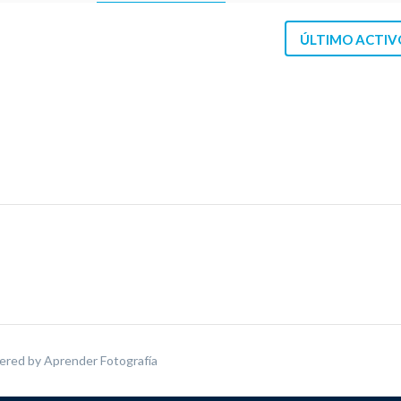
ÚLTIMO ACTIV
ered by
Aprender Fotografía