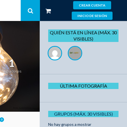
CREAR CUENTA
INICIO DE SESIÓN
QUIÉN ESTÁ EN LÍNEA (MÁX. 30
VISIBLES)
1
Seguidores
ÚLTIMA FOTOGRAFÍA
GRUPOS (MÁX. 30 VISIBLES)
0
No hay grupos a mostrar