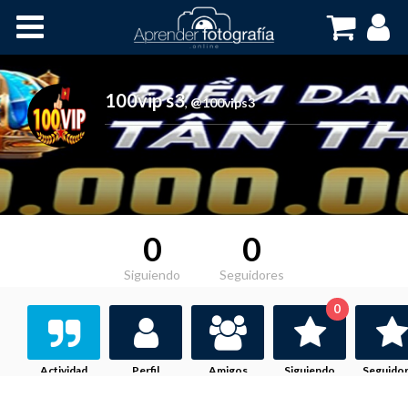
Inicio
Cursos OnLine
100vip s3
,
@100vips3
0
0
Siguiendo
Seguidores
0
Actividad
Perfil
Amigos
Siguiendo
Seguido