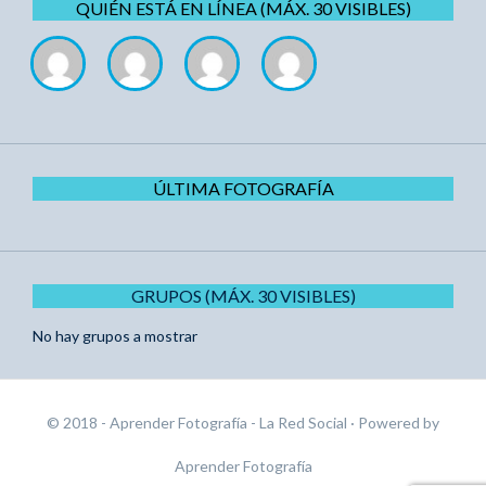
QUIÉN ESTÁ EN LÍNEA (MÁX. 30 VISIBLES)
ÚLTIMA FOTOGRAFÍA
GRUPOS (MÁX. 30 VISIBLES)
No hay grupos a mostrar
© 2018 - Aprender Fotografía - La Red Social
· Powered by
Aprender Fotografía