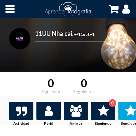
Inicio
Cursos OnLine
11UU Nha cai
,
@11uutv1
0
0
Siguiendo
Seguidores
0
Actividad
Perfil
Amigos
Siguiendo
Seguido