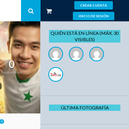
CREAR CUENTA
INICIO DE SESIÓN
QUIÉN ESTÁ EN LÍNEA (MÁX. 30
VISIBLES)
0
Seguidores
ÚLTIMA FOTOGRAFÍA
0