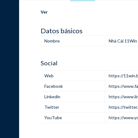
Ver
Datos básicos
Nombre
Nhà Cái 11Win
Social
Web
https://11win.
Facebook
https://www.f
Linkedin
https://www.li
Twitter
https://twitte
YouTube
https://www.y