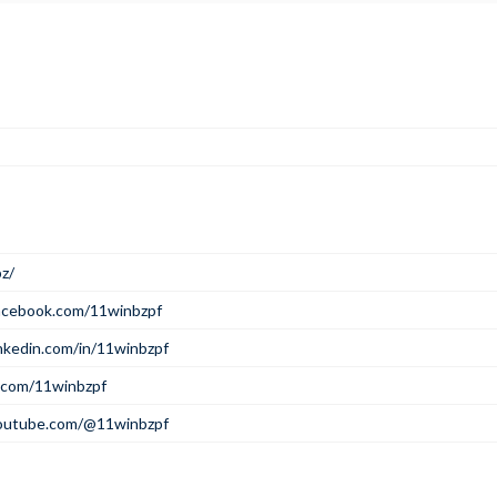
bz/
acebook.com/11winbzpf
nkedin.com/in/11winbzpf
r.com/11winbzpf
outube.com/@11winbzpf