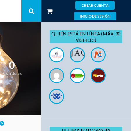
CREAR CUENTA
INICIO DE SESIÓN
QUIÉN ESTÁ EN LÍNEA (MÁX. 30
VISIBLES)
0
Seguidores
0
ÚLTIMA FOTOGRAFÍA