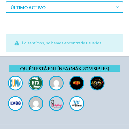
ÚLTIMO ACTIVO
Lo sentimos, no hemos encontrado usuarios.
QUIÉN ESTÁ EN LÍNEA (MÁX. 30 VISIBLES)