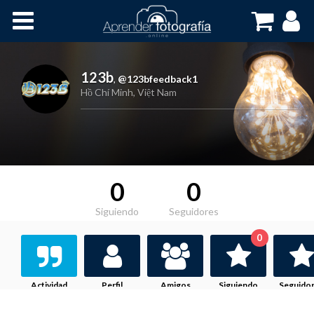
Inicio
Cursos OnLine
123b
,
@123bfeedback1
Hồ Chí Minh, Việt Nam
0
0
Siguiendo
Seguidores
0
Actividad
Perfil
Amigos
Siguiendo
Seguido