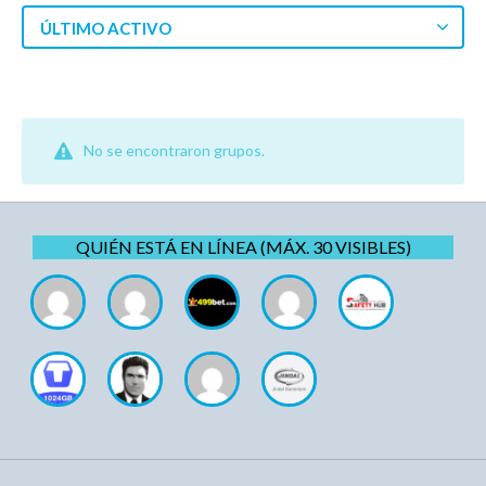
ÚLTIMO ACTIVO
No se encontraron grupos.
QUIÉN ESTÁ EN LÍNEA (MÁX. 30 VISIBLES)