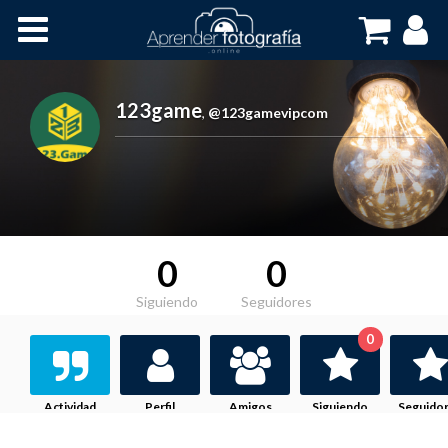
Inicio
Cursos OnLine
123game
,
@123gamevipcom
0
0
Siguiendo
Seguidores
0
Actividad
Perfil
Amigos
Siguiendo
Seguido