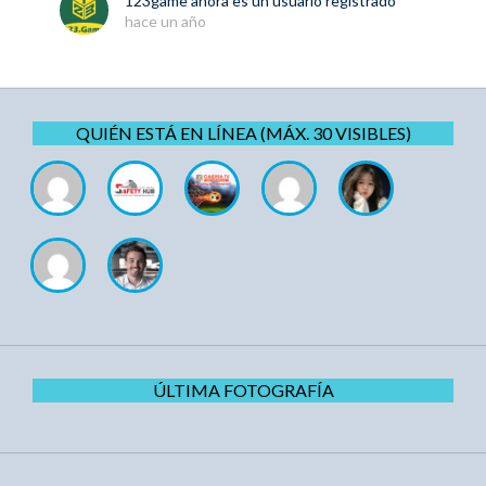
123game
ahora es un usuario registrado
hace un año
QUIÉN ESTÁ EN LÍNEA (MÁX. 30 VISIBLES)
ÚLTIMA FOTOGRAFÍA