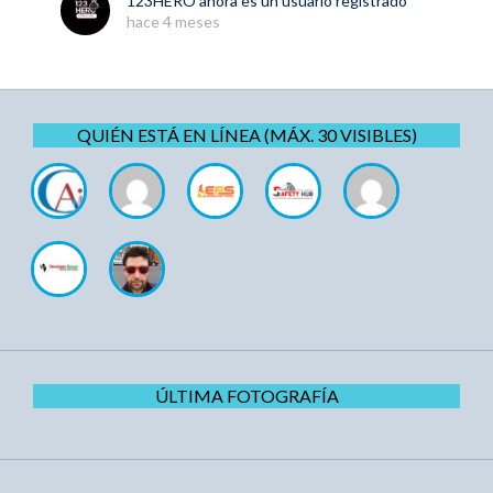
123HERO
ahora es un usuario registrado
hace 4 meses
QUIÉN ESTÁ EN LÍNEA (MÁX. 30 VISIBLES)
ÚLTIMA FOTOGRAFÍA