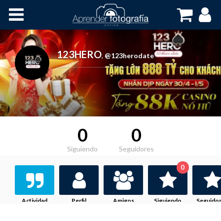
Inicio
Cursos OnLine
123HERO
,
@123herodate
0
0
Siguiendo
Seguidores
0
Actividad
Perfil
Amigos
Siguiendo
Seguido