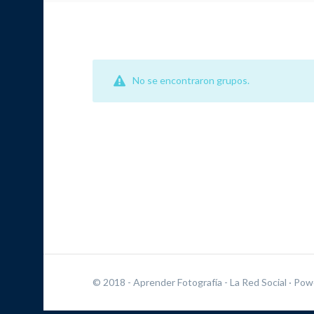
No se encontraron grupos.
© 2018 - Aprender Fotografía - La Red Social
· Pow