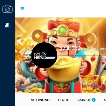
Cursos OnLine
123HERO
@123heromen
,
ACTIVIDAD
PERFIL
AMIGOS
0