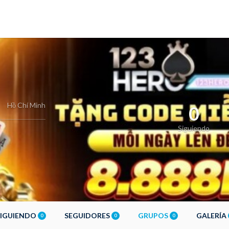
Hồ Chí Minh
0
Siguiendo
SIGUIENDO
SEGUIDORES
GRUPOS
GALERÍA
0
0
0